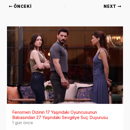
ÖNCEKI
NEXT
Fenomen Dizinin 17 Yaşındaki Oyuncusunun
Babasından 27 Yaşındaki Sevgiliye Suç Duyurusu
1 gün önce