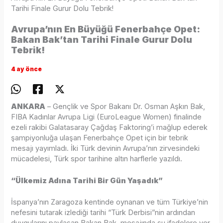
Tarihi Finale Gurur Dolu Tebrik!
Avrupa’nın En Büyüğü Fenerbahçe Opet:
Bakan Bak’tan Tarihi Finale Gurur Dolu
Tebrik!
4 ay önce
ANKARA
– Gençlik ve Spor Bakanı Dr. Osman Aşkın Bak,
FIBA Kadınlar Avrupa Ligi (EuroLeague Women) finalinde
ezeli rakibi Galatasaray Çağdaş Faktoring’i mağlup ederek
şampiyonluğa ulaşan Fenerbahçe Opet için bir tebrik
mesajı yayımladı. İki Türk devinin Avrupa’nın zirvesindeki
mücadelesi, Türk spor tarihine altın harflerle yazıldı.
“Ülkemiz Adına Tarihi Bir Gün Yaşadık”
İspanya’nın Zaragoza kentinde oynanan ve tüm Türkiye’nin
nefesini tutarak izlediği tarihi “Türk Derbisi”nin ardından