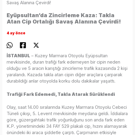
Savaş Alanına Çevirdi!
Eyüpsultan’da Zincirleme Kaza: Takla
Atan Cip Ortalığı Savaş Alanına Çevirdi!
4 ay önce
İSTANBUL
– Kuzey Marmara Otoyolu Eyüpsultan
mevkisinde, duran trafiği fark edemeyen bir cipin neden
olduğu ve 5 aracın karıştığı zincirleme trafik kazasında 2 kişi
yaralandı. Kazada takla atan cipin diğer araçlara çarparak
durabildiği anlar otoyolda korku dolu dakikalar yaşattı.
Trafiği Fark Edemedi, Takla Atarak Sürüklendi
Olay, saat 14.00 sıralarında Kuzey Marmara Otoyolu Cebeci
Tüneli çıkışı, 5. Levent mevkisinde meydana geldi. İddialara
göre, güzergahtaki trafik yoğunluğunu son anda fark eden
K.P. yönetimindeki 34 FAY 529 plakalı cip, hızını alamayarak
önündeki iki araca şiddetle çarptı. Çarpmanın etkisiyle