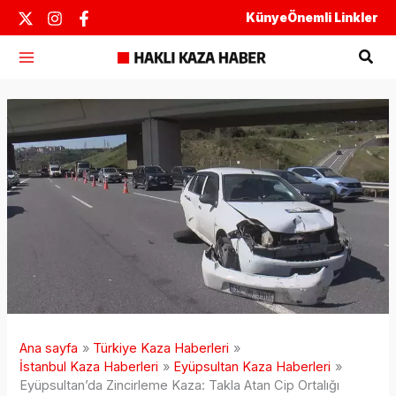
İçeriğe
Künye
Önemli Linkler
atla
Ara
Ana sayfa
Türkiye Kaza Haberleri
İstanbul Kaza Haberleri
Eyüpsultan Kaza Haberleri
Eyüpsultan’da Zincirleme Kaza: Takla Atan Cip Ortalığı