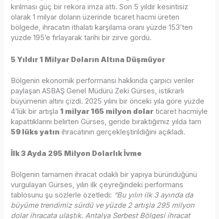
kırılması güç bir rekora imza attı. Son 5 yıldır kesintisiz
olarak 1 milyar doların üzerinde ticaret hacmi üreten
bölgede, ihracatın ithalatı karşılama oranı yüzde 153’ten
yüzde 195’e fırlayarak tarihi bir zirve gördü.
5 Yıldır 1 Milyar Doların Altına Düşmüyor
Bölgenin ekonomik performansı hakkında çarpıcı veriler
paylaşan ASBAŞ Genel Müdürü Zeki Gürses, istikrarlı
büyümenin altını çizdi. 2025 yılını bir önceki yıla göre yüzde
4’lük bir artışla
1 milyar 165 milyon dolar
ticaret hacmiyle
kapattıklarını belirten Gürses, geride bıraktığımız yılda tam
59 lüks yatın
ihracatının gerçekleştirildiğini açıkladı.
İlk 3 Ayda 295 Milyon Dolarlık İvme
Bölgenin tamamen ihracat odaklı bir yapıya büründüğünü
vurgulayan Gürses, yılın ilk çeyreğindeki performans
tablosunu şu sözlerle özetledi:
“Bu yılın ilk 3 ayında da
büyüme trendimiz sürdü ve yüzde 2 artışla 295 milyon
dolar ihracata ulaştık. Antalya Serbest Bölgesi ihracat