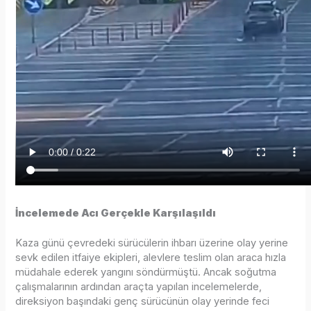
İncelemede Acı Gerçekle Karşılaşıldı
Kaza günü çevredeki sürücülerin ihbarı üzerine olay yerine
sevk edilen itfaiye ekipleri, alevlere teslim olan araca hızla
müdahale ederek yangını söndürmüştü. Ancak soğutma
çalışmalarının ardından araçta yapılan incelemelerde,
direksiyon başındaki genç sürücünün olay yerinde feci