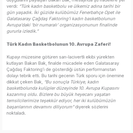
duygularını paylaşan Bakan Bak, mesajında şu ifadelere yer
verdi:
“Türk kadın basketbolu ve ülkemiz adına tarihi bir
gün yaşadık. İki güzide kulübümüz Fenerbahçe Opet ile
Galatasaray Çağdaş Faktoring’i kadın basketbolunun
Avrupa’daki ‘bir numaralı’ organizasyonunun finalinde
gururla izledik.”
Türk Kadın Basketbolunun 10. Avrupa Zaferi!
Kupayı müzesine götüren sarı-lacivertli ekibi yürekten
kutlayan Bakan Bak, finalde mücadele eden Galatasaray
Çağdaş Faktoring’i de gösterdiği üstün performanstan
dolayı tebrik etti. Bu tarihi gecenin Türk sporu için önemine
dikkat çeken Bak,
“Bu sonuçla Türkiye, kadın
basketbolunda kulüpler düzeyinde 10. Avrupa Kupasını
kazanmış oldu. Bizlere bu büyük heyecanı yaşatan
temsilcilerimize teşekkür ediyor, her iki kulübümüzün
başarılarının devamını diliyorum”
diyerek sözlerini
noktaladı.