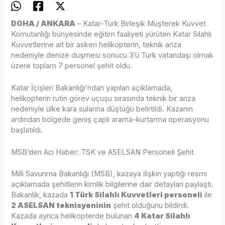
DOHA / ANKARA
– Katar-Türk Birleşik Müşterek Kuvvet
Komutanlığı bünyesinde eğitim faaliyeti yürüten Katar Silahlı
Kuvvetlerine ait bir askeri helikopterin, teknik arıza
nedeniyle denize düşmesi sonucu 3’ü Türk vatandaşı olmak
üzere toplam 7 personel şehit oldu.
Katar İçişleri Bakanlığı’ndan yapılan açıklamada,
helikopterin rutin görev uçuşu sırasında teknik bir arıza
nedeniyle ülke kara sularına düştüğü belirtildi. Kazanın
ardından bölgede geniş çaplı arama-kurtarma operasyonu
başlatıldı.
MSB’den Acı Haber: TSK ve ASELSAN Personeli Şehit
Milli Savunma Bakanlığı (MSB), kazaya ilişkin yaptığı resmi
açıklamada şehitlerin kimlik bilgilerine dair detayları paylaştı.
Bakanlık, kazada
1 Türk Silahlı Kuvvetleri personeli
ile
2 ASELSAN teknisyeninin
şehit olduğunu bildirdi.
Kazada ayrıca helikopterde bulunan
4 Katar Silahlı