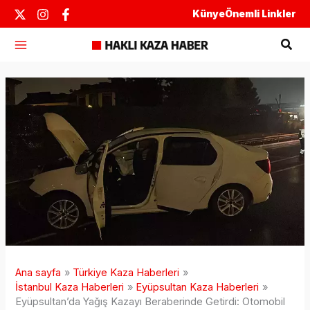
İçeriğe
Künye
Önemli Linkler
atla
Ara
Ana sayfa
Türkiye Kaza Haberleri
İstanbul Kaza Haberleri
Eyüpsultan Kaza Haberleri
Eyüpsultan’da Yağış Kazayı Beraberinde Getirdi: Otomobil