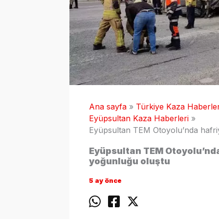
Ana sayfa
Türkiye Kaza Haberler
Eyüpsultan Kaza Haberleri
Eyüpsultan TEM Otoyolu’nda hafriy
Eyüpsultan TEM Otoyolu’nda 
yoğunluğu oluştu
5 ay önce