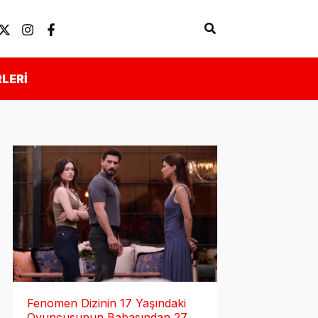
Arama
Künye
Önemli Linkler
LERI
Fenomen Dizinin 17 Yaşındaki
Oyuncusunun Babasından 27