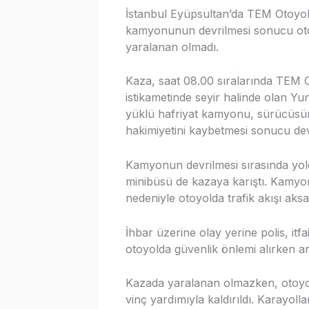
İstanbul Eyüpsultan’da TEM Otoyolu
kamyonunun devrilmesi sonucu oto
yaralanan olmadı.
Kaza, saat 08.00 sıralarında TEM 
istikametinde seyir halinde olan Yu
yüklü hafriyat kamyonu, sürücüsün
hakimiyetini kaybetmesi sonucu devr
Kamyonun devrilmesi sırasında yold
minibüsü de kazaya karıştı. Kamyo
nedeniyle otoyolda trafik akışı aksa
İhbar üzerine olay yerine polis, itfai
otoyolda güvenlik önlemi alırken ara
Kazada yaralanan olmazken, otoyo
vinç yardımıyla kaldırıldı. Karayoll