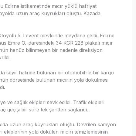
 Edirne istikametinde mıcır yüklü hafriyat
yolda uzun araç kuyrukları oluştu. Kazada
Otoyolu 5. Levent mevkiinde meydana geldi. Edirne
nus Emre Ö. idaresindeki 34 KGR 228 plakalı mıcır
ün henüz bilinmeyen bir nedenle direksiyon
ildi.
a seyir halinde bulunan bir otomobil ile bir kargo
nun dorsesinde bulunan mıcırın yola dökülmesi
dı.
ye ve sağlık ekipleri sevk edildi. Trafik ekipleri
ç geçişi bir süre tek şeritten sağlandı.
lda uzun araç kuyrukları oluştu. Devrilen kamyon
arı ekiplerinin yola dökülen mıcırı temizlemesinin