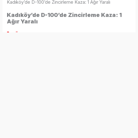
Kadıköy’de D-100’de Zincirleme Kaza: 1 Ağır Yaralı
Kadıköy’de D-100’de Zincirleme Kaza: 1
Ağır Yaralı
7 ay önce
D-100 Karayolu
’nda seyir halindeki bir otomobil,
sürücüsünün direksiyon hâkimiyetini kaybetmesi sonucu
emniyet şeridinde duran hafriyat kamyonuna çarptı.
Çarpmanın etkisiyle savrulan otomobile aynı istikametten
gelen üç araç daha çarparak zincirleme kazaya neden oldu.
Kaza, saat 22.00 sıralarında D-100 Karayolu’nun Üsküdar
istikametinde meydana geldi. Edinilen bilgilere göre, 16
BFD 02 plakalı otomobilin sürücüsü, kontrolü kaybederek
emniyet şeridinde park halinde bulunan hafriyat kamyonuna
çarptı. Savrulan otomobile arkadan gelen üç aracın da
çarpmasıyla zincirleme kaza oluştu.