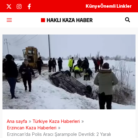
İçeriğe
Künye
Önemli Linkler
atla
Ara
Ana sayfa
Türkiye Kaza Haberleri
Erzincan Kaza Haberleri
Erzincan’da Polis Aracı Şarampole Devrildi: 2 Yaralı