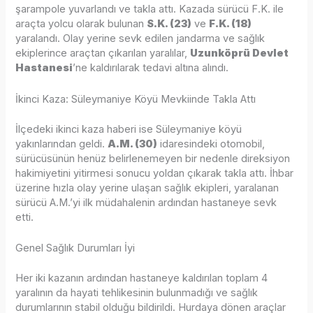
şarampole yuvarlandı ve takla attı. Kazada sürücü F.K. ile
araçta yolcu olarak bulunan
S.K. (23)
ve
F.K. (18)
yaralandı. Olay yerine sevk edilen jandarma ve sağlık
ekiplerince araçtan çıkarılan yaralılar,
Uzunköprü Devlet
Hastanesi
’ne kaldırılarak tedavi altına alındı.
İkinci Kaza: Süleymaniye Köyü Mevkiinde Takla Attı
İlçedeki ikinci kaza haberi ise Süleymaniye köyü
yakınlarından geldi.
A.M. (30)
idaresindeki otomobil,
sürücüsünün henüz belirlenemeyen bir nedenle direksiyon
hakimiyetini yitirmesi sonucu yoldan çıkarak takla attı. İhbar
üzerine hızla olay yerine ulaşan sağlık ekipleri, yaralanan
sürücü A.M.’yi ilk müdahalenin ardından hastaneye sevk
etti.
Genel Sağlık Durumları İyi
Her iki kazanın ardından hastaneye kaldırılan toplam 4
yaralının da hayati tehlikesinin bulunmadığı ve sağlık
durumlarının stabil olduğu bildirildi. Hurdaya dönen araçlar