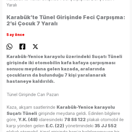
Yaralı
Karabük’te Tünel Girişinde Feci Çarpışma:
2’si Çocuk 7 Yaralı
5 ay önce
Karabük-Yenice karayolu üzerindeki Suçatı Tüneli
girişinde iki otomobilin kafa kafaya çarpışması
sonucu meydana gelen kazada, aralarında
çocukların da bulunduğu 7 kişi yaralanarak
hastaneye kaldırıldı.
Tünel Girişinde Can Pazarı
Kaza, akşam saatlerinde
Karabük-Yenice karayolu
Suçatı Tüneli
girişinde meydana geldi. Edinilen bilgilere
göre,
Y.K. (48)
idaresindeki
78 SS 122
plakalı otomobil ile
karşı yönden gelen
E.C. (22)
yönetimindeki
35 JJ 552
plakalı otomobil, tünel girişinde henüz belirlenemeyen bir