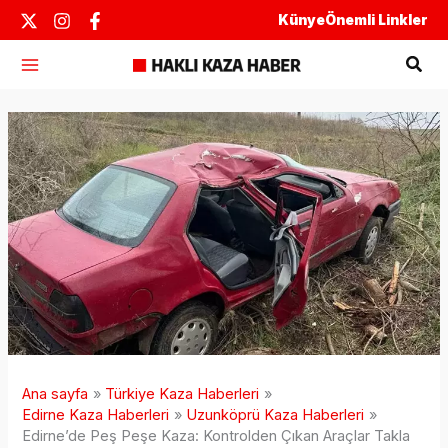
İçeriğe
Künye
Önemli Linkler
atla
Ara
Ana sayfa
Türkiye Kaza Haberleri
Edirne Kaza Haberleri
Uzunköprü Kaza Haberleri
Edirne’de Peş Peşe Kaza: Kontrolden Çıkan Araçlar Takla