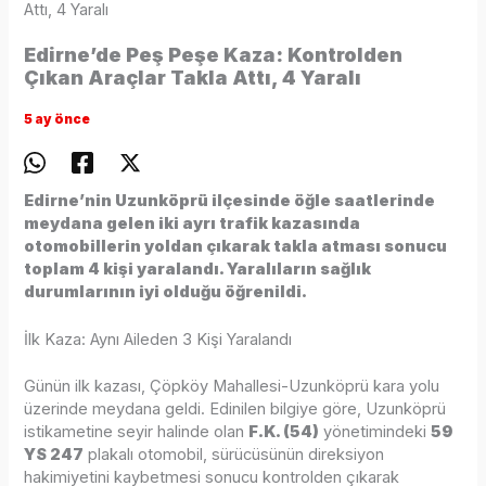
Attı, 4 Yaralı
Edirne’de Peş Peşe Kaza: Kontrolden
Çıkan Araçlar Takla Attı, 4 Yaralı
5 ay önce
Edirne’nin Uzunköprü ilçesinde öğle saatlerinde
meydana gelen iki ayrı trafik kazasında
otomobillerin yoldan çıkarak takla atması sonucu
toplam 4 kişi yaralandı. Yaralıların sağlık
durumlarının iyi olduğu öğrenildi.
İlk Kaza: Aynı Aileden 3 Kişi Yaralandı
Günün ilk kazası, Çöpköy Mahallesi-Uzunköprü kara yolu
üzerinde meydana geldi. Edinilen bilgiye göre, Uzunköprü
istikametine seyir halinde olan
F.K. (54)
yönetimindeki
59
YS 247
plakalı otomobil, sürücüsünün direksiyon
hakimiyetini kaybetmesi sonucu kontrolden çıkarak