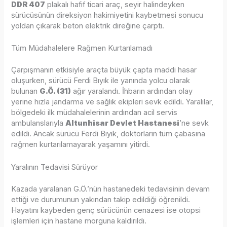
DDR 407
plakalı hafif ticari araç, seyir halindeyken
sürücüsünün direksiyon hakimiyetini kaybetmesi sonucu
yoldan çıkarak beton elektrik direğine çarptı.
Tüm Müdahalelere Rağmen Kurtarılamadı
Çarpışmanın etkisiyle araçta büyük çapta maddi hasar
oluşurken, sürücü Ferdi Bıyık ile yanında yolcu olarak
bulunan
G.Ö. (31)
ağır yaralandı. İhbarın ardından olay
yerine hızla jandarma ve sağlık ekipleri sevk edildi. Yaralılar,
bölgedeki ilk müdahalelerinin ardından acil servis
ambulanslarıyla
Altunhisar Devlet Hastanesi
’ne sevk
edildi. Ancak sürücü Ferdi Bıyık, doktorların tüm çabasına
rağmen kurtarılamayarak yaşamını yitirdi.
Yaralının Tedavisi Sürüyor
Kazada yaralanan G.Ö.’nün hastanedeki tedavisinin devam
ettiği ve durumunun yakından takip edildiği öğrenildi.
Hayatını kaybeden genç sürücünün cenazesi ise otopsi
işlemleri için hastane morguna kaldırıldı.