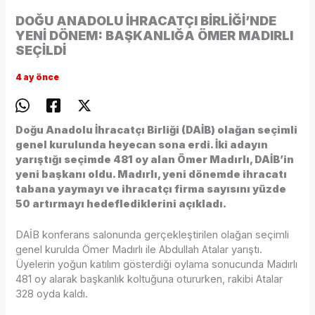
DOĞU ANADOLU İHRACATÇI BİRLİĞİ’NDE
YENİ DÖNEM: BAŞKANLIĞA ÖMER MADIRLI
SEÇİLDİ
4 ay önce
Doğu Anadolu İhracatçı Birliği (DAİB) olağan seçimli
genel kurulunda heyecan sona erdi. İki adayın
yarıştığı seçimde 481 oy alan Ömer Madırlı, DAİB’in
yeni başkanı oldu. Madırlı, yeni dönemde ihracatı
tabana yaymayı ve ihracatçı firma sayısını yüzde
50 artırmayı hedeflediklerini açıkladı.
DAİB konferans salonunda gerçekleştirilen olağan seçimli
genel kurulda Ömer Madırlı ile Abdullah Atalar yarıştı.
Üyelerin yoğun katılım gösterdiği oylama sonucunda Madırlı
481 oy alarak başkanlık koltuğuna otururken, rakibi Atalar
328 oyda kaldı.