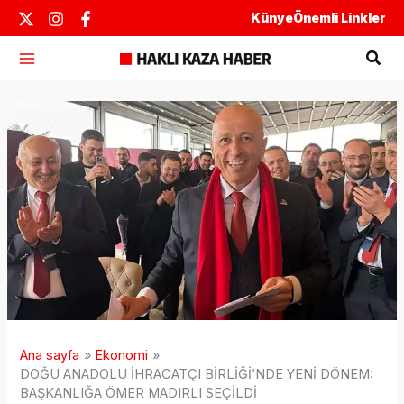
İçeriğe
Künye
Önemli Linkler
atla
Ara
Ana sayfa
Ekonomi
DOĞU ANADOLU İHRACATÇI BİRLİĞİ’NDE YENİ DÖNEM:
BAŞKANLIĞA ÖMER MADIRLI SEÇİLDİ