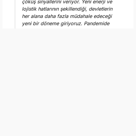
çöküş sinyallerini veriyor. Yeni enerji ve
lojistik hatlarının şekillendiği, devletlerin
her alana daha fazla müdahale edeceği
yeni bir döneme giriyoruz. Pandemide
devletin bedenlerimiz üzerindeki etkisini
görmüştük, şimdi ise ekonomik ve
stratejik hatlar üzerindeki tam hakimiyet
arzusuna tanık oluyoruz.”
Prof. Dr. Evren Balta: “Yeni Düzeni Kimin Kuracağı Henüz
Yanıtsız”
Özyeğin Üniversitesi Öğretim Üyesi
Prof. Dr. Evren Balta
ise hegemonik gücün el değiştirdiği bir “ara dönem”
yaşandığını belirtti. ABD’nin artık üretici değil, sadece
tüketici bir güç olarak kalmasının dengeleri bozduğunu
ifade eden Balta, Çin faktörüne dikkat çekti: