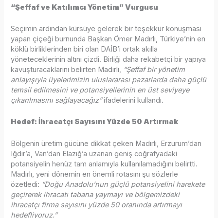
“Şeffaf ve Katılımcı Yönetim” Vurgusu
Seçimin ardından kürsüye gelerek bir teşekkür konuşması
yapan çiçeği burnunda Başkan Ömer Madırlı, Türkiye’nin en
köklü birliklerinden biri olan DAİB’i ortak akılla
yöneteceklerinin altını çizdi. Birliği daha rekabetçi bir yapıya
kavuşturacaklarını belirten Madırlı,
“Şeffaf bir yönetim
anlayışıyla üyelerimizin uluslararası pazarlarda daha güçlü
temsil edilmesini ve potansiyellerinin en üst seviyeye
çıkarılmasını sağlayacağız”
ifadelerini kullandı.
Hedef: İhracatçı Sayısını Yüzde 50 Artırmak
Bölgenin üretim gücüne dikkat çeken Madırlı, Erzurum’dan
Iğdır’a, Van’dan Elazığ’a uzanan geniş coğrafyadaki
potansiyelin henüz tam anlamıyla kullanılamadığını belirtti.
Madırlı, yeni dönemin en önemli rotasını şu sözlerle
özetledi:
“Doğu Anadolu’nun güçlü potansiyelini harekete
geçirerek ihracatı tabana yaymayı ve bölgemizdeki
ihracatçı firma sayısını yüzde 50 oranında artırmayı
hedefliyoruz.”