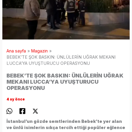
Ana sayfa
Magazin
BEBEK’TE ŞOK BASKIN: ÜNLÜLERİN UĞRAK MEKANI
LUCCA’YA UYUŞTURUCU OPERASYONU
BEBEK’TE ŞOK BASKIN: ÜNLÜLERİN UĞRAK
MEKANI LUCCA’YA UYUŞTURUCU
OPERASYONU
4 ay önce
İstanbul’un gözde semtlerinden Bebek’te yer alan
ve ünlü isimlerin sıkça tercih ettiği popüler eğlence