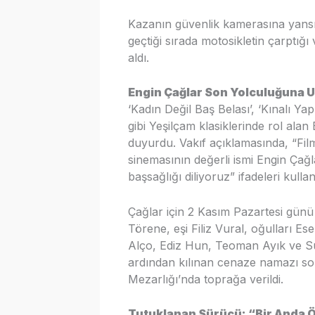
Kazanın güvenlik kamerasına yansı
geçtiği sırada motosikletin çarptığ
aldı.
Engin Çağlar Son Yolculuğuna 
‘Kadın Değil Baş Belası’, ‘Kınalı Ya
gibi Yeşilçam klasiklerinde rol alan
duyurdu. Vakıf açıklamasında, “Fi
sinemasının değerli ismi Engin Çağl
başsağlığı diliyoruz” ifadeleri kullanı
Çağlar için 2 Kasım Pazartesi günü
Törene, eşi Filiz Vural, oğulları E
Alço, Ediz Hun, Teoman Ayık ve Suat
ardından kılınan cenaze namazı son
Mezarlığı’nda toprağa verildi.
Tutuklanan Sürücü: “Bir Anda 