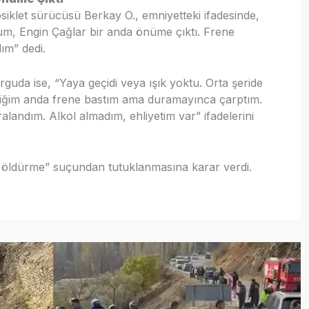
siklet sürücüsü Berkay O., emniyetteki ifadesinde,
um, Engin Çağlar bir anda önüme çıktı. Frene
ım” dedi.
guda ise, “Yaya geçidi veya ışık yoktu. Orta şeride
 ettiğim anda frene bastım ama duramayınca çarptım.
landım. Alkol almadım, ehliyetim var” ifadelerini
 öldürme” suçundan tutuklanmasına karar verdi.