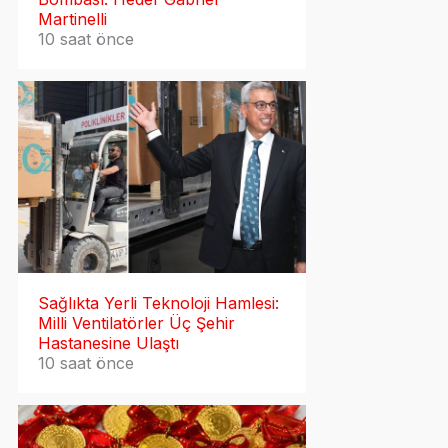
Martinelli
10 saat önce
Sağlıkta Yerli Teknoloji Hamlesi:
Milli Ventilatörler Üç Şehir
Hastanesine Ulaştı
10 saat önce