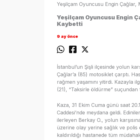
Yeşilçam Oyuncusu Engin Çağlar, M
Yeşilçam Oyuncusu Engin Ça
Kaybetti
9 ay önce
İstanbul’un Şişli ilçesinde yolun k
Çağlar’a (85) motosiklet çarptı. H
rağmen yaşamını yitirdi. Kazayla il
(21), “Taksirle öldürme” suçundan 
Kaza, 31 Ekim Cuma günü saat 20.1
Caddesi’nde meydana geldi. Edinilen
ilerleyen Berkay O., yolun karşısın
üzerine olay yerine sağlık ve polis 
kaldırıldığı hastanede tüm müdahal