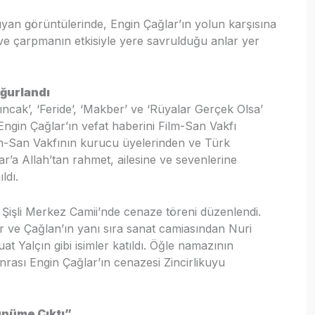
yan görüntülerinde, Engin Çağlar’ın yolun karşısına
ı ve çarpmanın etkisiyle yere savrulduğu anlar yer
Uğurlandı
pıncak’, ‘Feride’, ‘Makber’ ve ‘Rüyalar Gerçek Olsa’
 Engin Çağlar’ın vefat haberini Film-San Vakfı
lm-San Vakfının kurucu üyelerinden ve Türk
ar’a Allah’tan rahmet, ailesine ve sevenlerine
ldı.
 Şişli Merkez Camii’nde cenaze töreni düzenlendi.
ser ve Çağlan’ın yanı sıra sanat camiasından Nuri
 Yalçın gibi isimler katıldı. Öğle namazının
rası Engin Çağlar’ın cenazesi Zincirlikuyu
Önüme Çıktı”