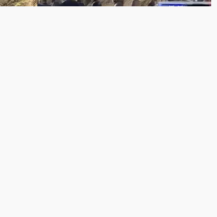
i
Konya Kaza Haberleri
Yuvarlandı: 14 Yaralı
uruma Yuvarlandı: 14 Yaralı