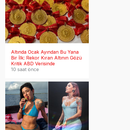
Altında Ocak Ayından Bu Yana
Bir İlk: Rekor Kıran Altının Gözü
Kritik ABD Verisinde
10 saat önce