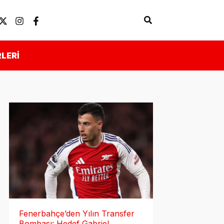
Arama
Künye
Önemli Linkler
LERI
Fenerbahçe’den Yılın Transfer
Bombası: Hedef Gabriel