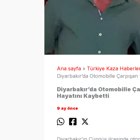
Ana sayfa
Türkiye Kaza Haberler
Diyarbakır’da Otomobille Çarpışan 
Diyarbakır’da Otomobille Ç
Hayatını Kaybetti
9 ay önce
Diyarbakır’ın Çüngüş ilçesinde otomo