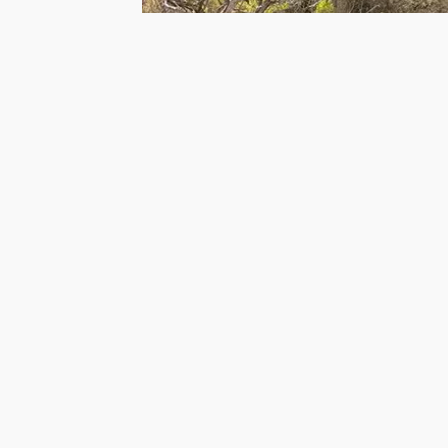
Ana sayfa
Türkiye Kaza Haberler
Konya’da Öğrenci Servisi Uçuruma 
Konya’da Öğrenci Servisi Uç