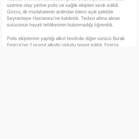
üzerine olay yerine polis ve sağlık ekipleri sevk edildi.
Gözcü, ilk müdahalenin ardından bilinci açık şekilde
Seyrantepe Hastanesi’ne kaldırıldı. Tedavi altına alınan
sürücünün hayati tehlikesinin bulunmadığı öğrenildi.
Polis ekiplerinin yaptığı alkol testinde diğer sürücü Burak
Emirza’nın 2 promil alkollü olduğu tespit edildi. Emirza,
ifadesi alınmak üzere polis merkezine götürülürken, olayla
ilgili soruşturma başlatıldı.