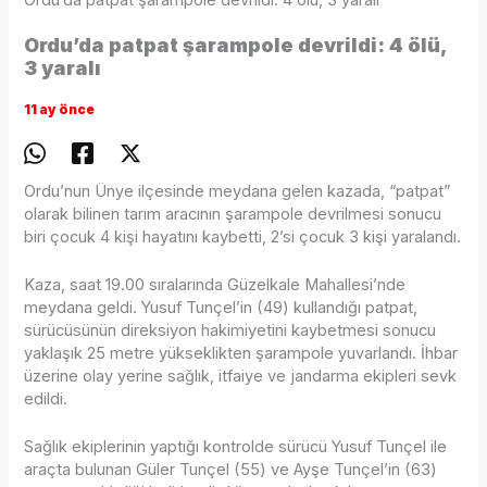
Ordu’da patpat şarampole devrildi: 4 ölü, 3 yaralı
Ordu’da patpat şarampole devrildi: 4 ölü,
3 yaralı
11 ay önce
Ordu’nun Ünye ilçesinde meydana gelen kazada, “patpat”
olarak bilinen tarım aracının şarampole devrilmesi sonucu
biri çocuk 4 kişi hayatını kaybetti, 2’si çocuk 3 kişi yaralandı.
Kaza, saat 19.00 sıralarında Güzelkale Mahallesi’nde
meydana geldi. Yusuf Tunçel’in (49) kullandığı patpat,
sürücüsünün direksiyon hakimiyetini kaybetmesi sonucu
yaklaşık 25 metre yükseklikten şarampole yuvarlandı. İhbar
üzerine olay yerine sağlık, itfaiye ve jandarma ekipleri sevk
edildi.
Sağlık ekiplerinin yaptığı kontrolde sürücü Yusuf Tunçel ile
araçta bulunan Güler Tunçel (55) ve Ayşe Tunçel’in (63)