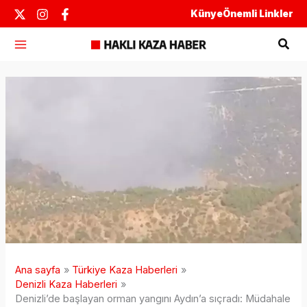
İçeriğe
Künye
Önemli Linkler
atla
Ara
Ana sayfa
Türkiye Kaza Haberleri
Denizli Kaza Haberleri
Denizli’de başlayan orman yangını Aydın’a sıçradı: Müdahale