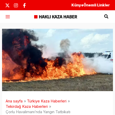
İçeriğe
Künye
Önemli Linkler
atla
Ara
Ana sayfa
Türkiye Kaza Haberleri
Tekirdağ Kaza Haberleri
Çorlu Havalimanı’nda Yangın Tatbikatı