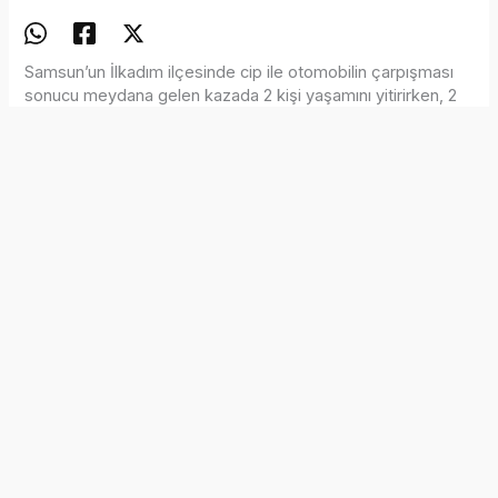
Samsun’un İlkadım ilçesinde cip ile otomobilin çarpışması
sonucu meydana gelen kazada 2 kişi yaşamını yitirirken, 2
sürücü yaralandı.
Kaza, saat 21.00 sıralarında Kışla Mahallesi Polatlı
Bulvarı’nda meydana geldi. Avni G. (20) yönetimindeki 55
ASV 475 plakalı cip ile Nursel Ö. (43) idaresindeki 55 SU
873 plakalı otomobil çarpıştı. Çarpışmanın ardından cipin
motoru alev aldı. Yangın, akaryakıt istasyonunda görevli
çalışanlar tarafından kısa sürede söndürüldü.
İhbar üzerine olay yerine polis, sağlık ve itfaiye ekipleri
sevk edildi. Sağlık ekiplerince yapılan kontrolde, otomobilin
arka koltuğunda bulunan Nurhan Özer’in (45) olay yerinde
hayatını kaybettiği belirlendi. Yaralanan sürücüler ile
otomobildeki Güllü Özer (16), sağlık ekiplerinin ilk
müdahalesinin ardından hastaneye kaldırıldı. Ancak Güllü
Özer de doktorların tüm çabalarına rağmen kurtarılamadı.