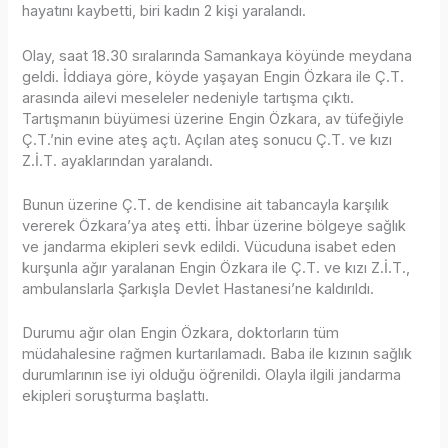
hayatını kaybetti, biri kadın 2 kişi yaralandı.
Olay, saat 18.30 sıralarında Samankaya köyünde meydana
geldi. İddiaya göre, köyde yaşayan Engin Özkara ile Ç.T.
arasında ailevi meseleler nedeniyle tartışma çıktı.
Tartışmanın büyümesi üzerine Engin Özkara, av tüfeğiyle
Ç.T.’nin evine ateş açtı. Açılan ateş sonucu Ç.T. ve kızı
Z.İ.T. ayaklarından yaralandı.
Bunun üzerine Ç.T. de kendisine ait tabancayla karşılık
vererek Özkara’ya ateş etti. İhbar üzerine bölgeye sağlık
ve jandarma ekipleri sevk edildi. Vücuduna isabet eden
kurşunla ağır yaralanan Engin Özkara ile Ç.T. ve kızı Z.İ.T.,
ambulanslarla Şarkışla Devlet Hastanesi’ne kaldırıldı.
Durumu ağır olan Engin Özkara, doktorların tüm
müdahalesine rağmen kurtarılamadı. Baba ile kızının sağlık
durumlarının ise iyi olduğu öğrenildi. Olayla ilgili jandarma
ekipleri soruşturma başlattı.