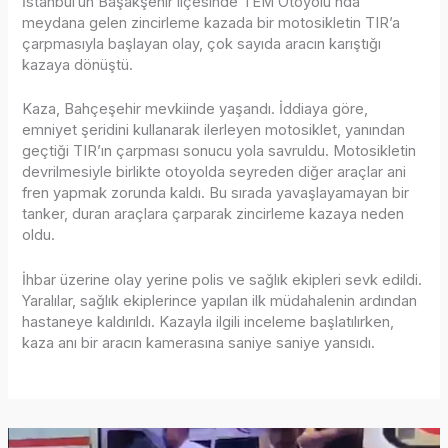
İstanbul’un Başakşehir ilçesinde TEM Otoyolu’nda
meydana gelen zincirleme kazada bir motosikletin TIR’a
çarpmasıyla başlayan olay, çok sayıda aracın karıştığı
kazaya dönüştü.
Kaza, Bahçeşehir mevkiinde yaşandı. İddiaya göre,
emniyet şeridini kullanarak ilerleyen motosiklet, yanından
geçtiği TIR’ın çarpması sonucu yola savruldu. Motosikletin
devrilmesiyle birlikte otoyolda seyreden diğer araçlar ani
fren yapmak zorunda kaldı. Bu sırada yavaşlayamayan bir
tanker, duran araçlara çarparak zincirleme kazaya neden
oldu.
İhbar üzerine olay yerine polis ve sağlık ekipleri sevk edildi.
Yaralılar, sağlık ekiplerince yapılan ilk müdahalenin ardından
hastaneye kaldırıldı. Kazayla ilgili inceleme başlatılırken,
kaza anı bir aracın kamerasına saniye saniye yansıdı.