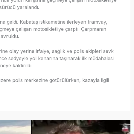
sürücü yaralandı.
a geldi. Kabataş istikametine ilerleyen tramvay,
eçmeye çalışan motosikletliye çarptı. Çarpmanın
savruldu.
ne olay yerine itfaiye, sağlık ve polis ekipleri sevk
rince sedyeyle yol kenarına taşınarak ilk müdahalesi
eye kaldırıldı.
ere polis merkezine götürülürken, kazayla ilgili