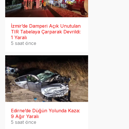
İzmir’de Damperi Açık Unutulan
TIR Tabelaya Çarparak Devrildi:
1 Yaralı
5 saat önce
Edirne’de Düğün Yolunda Kaza:
9 Ağır Yaralı
5 saat önce