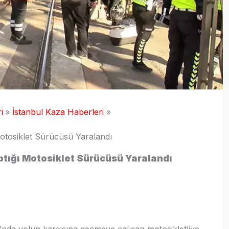
i
İstanbul Kaza Haberleri
otosiklet Sürücüsü Yaralandı
tığı Motosiklet Sürücüsü Yaralandı
da yolun karşısına geçmeye çalışan motosikletliye