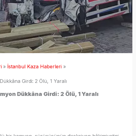
i
İstanbul Kaza Haberleri
kkâna Girdi: 2 Ölü, 1 Yaralı
yon Dükkâna Girdi: 2 Ölü, 1 Yaralı
lü bir kamyon, sürücüsünün direksiyon hâkimiyetini