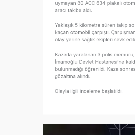
uymayan 80 ACC 634 plakalı otomob
aracı takibe aldı.
Yaklaşık 5 kilometre süren takip so
kaçan otomobil çarpıştı. Çarpışmanın
olay yerine sağlık ekipleri sevk edild
Kazada yaralanan 3 polis memuru, s
İmamoğlu Devlet Hastanesi’ne kaldırıl
bulunmadığı öğrenildi. Kaza sonras
gözaltına alındı.
Olayla ilgili inceleme başlatıldı.