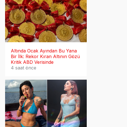
Altında Ocak Ayından Bu Yana
Bir İlk: Rekor Kıran Altının Gözü
Kritik ABD Verisinde
4 saat önce