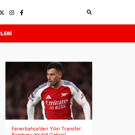
Arama
Künye
Önemli Linkler
LERI
Fenerbahçe’den Yılın Transfer
Bombası: Hedef Gabriel