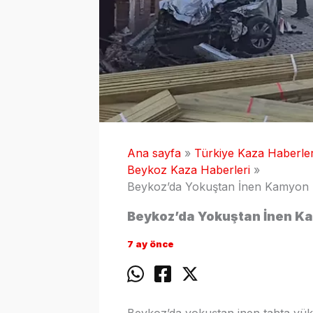
Ana sayfa
Türkiye Kaza Haberler
Beykoz Kaza Haberleri
Beykoz’da Yokuştan İnen Kamyon Dü
Beykoz’da Yokuştan İnen Kam
7 ay önce
Beykoz’da yokuştan inen tahta yük