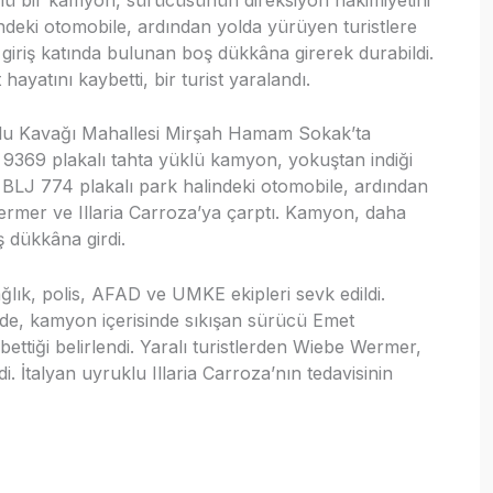
deki otomobile, ardından yolda yürüyen turistlere
n giriş katında bulunan boş dükkâna girerek durabildi.
hayatını kaybetti, bir turist yaralandı.
olu Kavağı Mahallesi Mirşah Hamam Sokak’ta
9369 plakalı tahta yüklü kamyon, yokuştan indiği
BLJ 774 plakalı park halindeki otomobile, ardından
ermer ve Illaria Carroza’ya çarptı. Kamyon, daha
ş dükkâna girdi.
ağlık, polis, AFAD ve UMKE ekipleri sevk edildi.
erde, kamyon içerisinde sıkışan sürücü Emet
ettiği belirlendi. Yaralı turistlerden Wiebe Wermer,
di. İtalyan uyruklu Illaria Carroza’nın tedavisinin