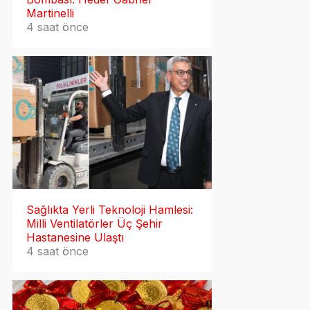
Martinelli
4 saat önce
Sağlıkta Yerli Teknoloji Hamlesi:
Milli Ventilatörler Üç Şehir
Hastanesine Ulaştı
4 saat önce