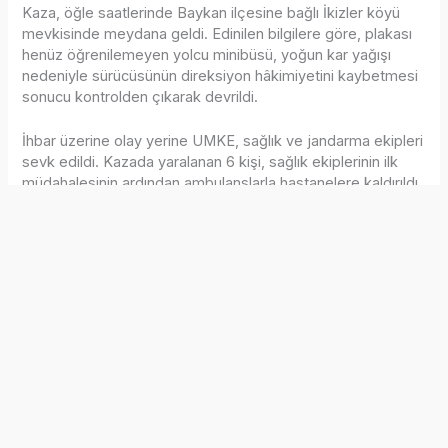
Kaza, öğle saatlerinde Baykan ilçesine bağlı İkizler köyü
mevkisinde meydana geldi. Edinilen bilgilere göre, plakası
henüz öğrenilemeyen yolcu minibüsü, yoğun kar yağışı
nedeniyle sürücüsünün direksiyon hâkimiyetini kaybetmesi
sonucu kontrolden çıkarak devrildi.
İhbar üzerine olay yerine UMKE, sağlık ve jandarma ekipleri
sevk edildi. Kazada yaralanan 6 kişi, sağlık ekiplerinin ilk
müdahalesinin ardından ambulanslarla hastanelere kaldırıldı.
Kazayla ilgili inceleme başlatıldı.