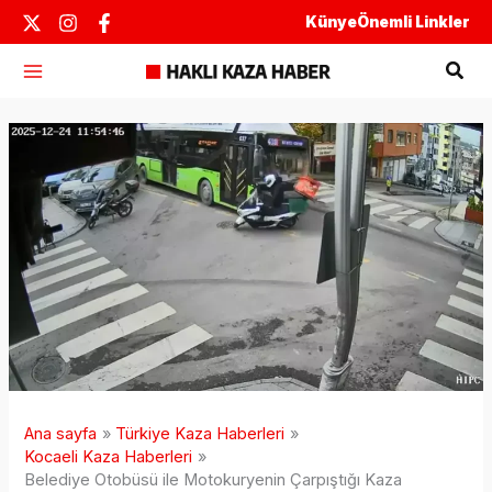
İçeriğe
Künye
Önemli Linkler
atla
Ara
Ana sayfa
Türkiye Kaza Haberleri
Kocaeli Kaza Haberleri
Belediye Otobüsü ile Motokuryenin Çarpıştığı Kaza