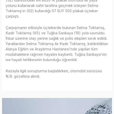
(52) idaresindeki KA 8620 IK plakalı otomobil ile yaya
yolunu kullanarak sahil tarafına geçmek isteyen Selma
Toktamış’ın (62) kullandığı 07 BJY 502 plakalı üçteker
çarpıştı.
Çarpışmanın etkisiyle üçtekerde bulunan Selma Toktamış,
Kadir Toktamış (65) ve Tuğba Sarıkaya (19) yola savruldu.
İhbar üzerine olay yerine sağlık ve polis ekipleri sevk edildi.
Yaralılardan Selma Toktamış ile Kadir Toktamış, kaldırıldıkları
Alanya Eğitim ve Araştırma Hastanesi’nde yapılan tüm
müdahalelere rağmen hayatını kaybetti. Tuğba Sarıkaya’nın
ise hayati tehlikesinin bulunduğu öğrenildi.
Kazayla ilgili soruşturma başlatılırken, otomobil sürücüsü
N.B. gözaltına alındı.