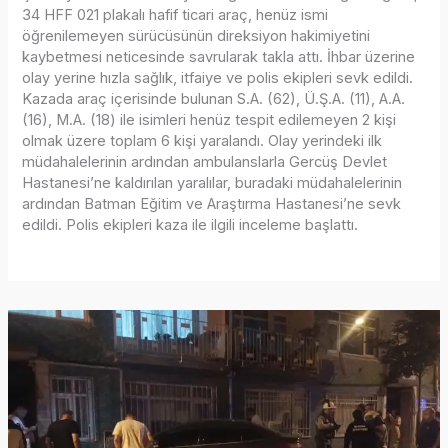
34 HFF 021 plakalı hafif ticari araç, henüz ismi
öğrenilemeyen sürücüsünün direksiyon hakimiyetini
kaybetmesi neticesinde savrularak takla attı. İhbar üzerine
olay yerine hızla sağlık, itfaiye ve polis ekipleri sevk edildi.
Kazada araç içerisinde bulunan S.A. (62), Ü.Ş.A. (11), A.A.
(16), M.A. (18) ile isimleri henüz tespit edilemeyen 2 kişi
olmak üzere toplam 6 kişi yaralandı. Olay yerindeki ilk
müdahalelerinin ardından ambulanslarla Gercüş Devlet
Hastanesi’ne kaldırılan yaralılar, buradaki müdahalelerinin
ardından Batman Eğitim ve Araştırma Hastanesi’ne sevk
edildi. Polis ekipleri kaza ile ilgili inceleme başlattı.