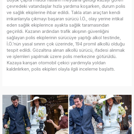
Büyük çapta maddi hasarın meydana geldiği kazayı gören
çevredeki vatandaşlar hızla yardıma koşarken, durum polis
ve sağlık ekiplerine ihbar edildi. Takla atan araçtan kendi
imkanlarıyla çıkmayı başaran sürücü İ.Ö., olay yerine intikal
eden sağlık ekiplerince ayakta sağlık taramasından
geçirildi. Kazanın ardından trafik akışının güvenliğini
sağlayan polis ekiplerinin sürücüye yaptığı alkol testinde,
İ.Ö.’nün yasal sınırın çok üzerinde, 194 promil alkollü olduğu
tespit edildi. Gözaltına alınan alkollü sürücü, ifadesi alınmak
ve işlemleri yapılmak üzere polis merkezine götürüldü.
Kazaya karışan otomobil çekici yardımıyla yoldan
kaldırılırken, polis ekipleri olayla ilgili inceleme başlattı.