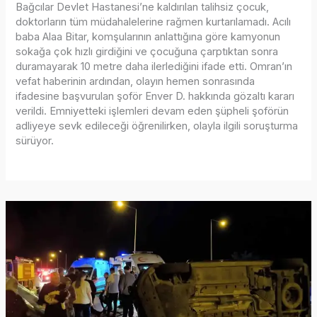
Bağcılar Devlet Hastanesi’ne kaldırılan talihsiz çocuk,
doktorların tüm müdahalelerine rağmen kurtarılamadı. Acılı
baba Alaa Bitar, komşularının anlattığına göre kamyonun
sokağa çok hızlı girdiğini ve çocuğuna çarptıktan sonra
duramayarak 10 metre daha ilerlediğini ifade etti. Omran’ın
vefat haberinin ardından, olayın hemen sonrasında
ifadesine başvurulan şoför Enver D. hakkında gözaltı kararı
verildi. Emniyetteki işlemleri devam eden şüpheli şoförün
adliyeye sevk edileceği öğrenilirken, olayla ilgili soruşturma
sürüyor.