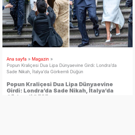
Ana sayfa
Magazin
Popun Kraliçesi Dua Lipa Dünyaevine Girdi: Londra’da
Sade Nikah, İtalya’da Görkemli Düğün
Popun Kraliçesi Dua Lipa Dünyaevine
Girdi: Londra’da Sade Nikah, İtalya’da
Görkemli Düğün
2 ay önce
Dünyaca ünlü pop yıldızı Dua Lipa, yaklaşık iki yıldır