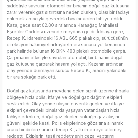
şiddetiyle savrulan otomobil bir binanın doğal gaz kutusuna
zarar vererek gaz sızıntısına neden olurken, olası bir faciayı
önlemek amacıyla çevredeki binalar acilen tahliye edildi.
Kaza, gece saat 02.00 sıralarında Karaağaç Mahallesi
Eşrefiler Caddesi üzerinde meydana geldi. İddiaya göre,
Recep K. idaresindeki 16 ABL 665 plakalı cip, sürücüsünün
direksiyon hakimiyetini kaybetmesi sonucu yol kenarında
park halinde bulunan 16 BKN 483 plakalı otomobile çarptı.
Çarpmanın etkisiyle savrulan otomobil, bir binanın doğal
gaz kutusuna çarparak hasara yol açtı. Kazanın ardından
olay yerinde durmayan sürücü Recep K., aracını yakındaki
bir ara sokağa park etti.
Doğal gaz kutusunda meydana gelen sızıntı üzerine ihbarla
bölgeye hızla polis, itfaiye ve doğal gaz dağıtım ekipleri
sevk edildi. Olay yerine ulaşan güvenlik güçleri ve itfaiye
ekipleri çevredeki binalarda yaşayan vatandaşları hızla
tahliye ederken, doğal gaz ekipleri sokağın gaz akışını
güvenli şekilde kesti. Polis ekiplerince gözaltına alınarak
araca bindirilen sürücü Recep K., alkolmetreye üflemeyi
reddetti. Ekiplerin, testi reddetmenin cezai yaptırımı