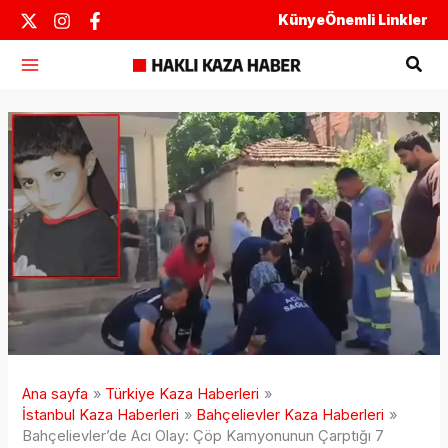
İçeriğe
Künye
Önemli Linkler
atla
Ara
Ana sayfa
Türkiye Kaza Haberleri
İstanbul Kaza Haberleri
Bahçelievler Kaza Haberleri
Bahçelievler’de Acı Olay: Çöp Kamyonunun Çarptığı 7