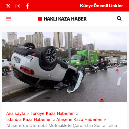
İçeriğe
Künye
Önemli Linkler
atla
Ara
Ana sayfa
Türkiye Kaza Haberleri
İstanbul Kaza Haberleri
Ataşehir Kaza Haberleri
Ataşehir’de Otomobil Motosiklete Çarptıktan Sonra Takla