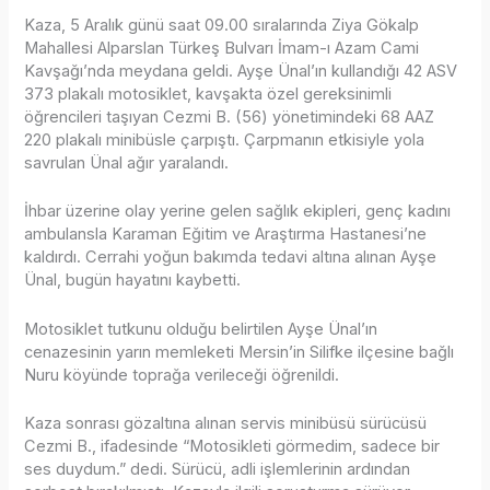
Kaza, 5 Aralık günü saat 09.00 sıralarında Ziya Gökalp
Mahallesi Alparslan Türkeş Bulvarı İmam-ı Azam Cami
Kavşağı’nda meydana geldi. Ayşe Ünal’ın kullandığı 42 ASV
373 plakalı motosiklet, kavşakta özel gereksinimli
öğrencileri taşıyan Cezmi B. (56) yönetimindeki 68 AAZ
220 plakalı minibüsle çarpıştı. Çarpmanın etkisiyle yola
savrulan Ünal ağır yaralandı.
İhbar üzerine olay yerine gelen sağlık ekipleri, genç kadını
ambulansla Karaman Eğitim ve Araştırma Hastanesi’ne
kaldırdı. Cerrahi yoğun bakımda tedavi altına alınan Ayşe
Ünal, bugün hayatını kaybetti.
Motosiklet tutkunu olduğu belirtilen Ayşe Ünal’ın
cenazesinin yarın memleketi Mersin’in Silifke ilçesine bağlı
Nuru köyünde toprağa verileceği öğrenildi.
Kaza sonrası gözaltına alınan servis minibüsü sürücüsü
Cezmi B., ifadesinde “Motosikleti görmedim, sadece bir
ses duydum.” dedi. Sürücü, adli işlemlerinin ardından