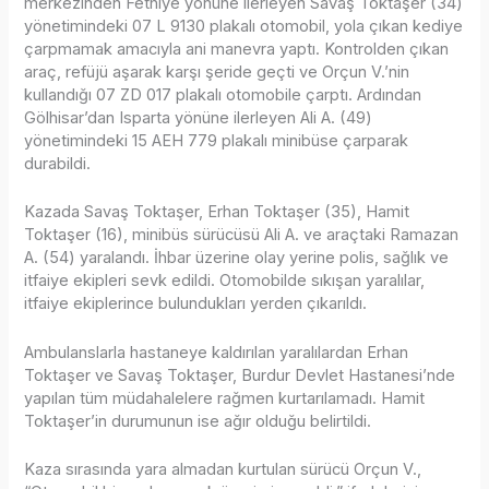
merkezinden Fethiye yönüne ilerleyen Savaş Toktaşer (34)
yönetimindeki 07 L 9130 plakalı otomobil, yola çıkan kediye
çarpmamak amacıyla ani manevra yaptı. Kontrolden çıkan
araç, refüjü aşarak karşı şeride geçti ve Orçun V.’nin
kullandığı 07 ZD 017 plakalı otomobile çarptı. Ardından
Gölhisar’dan Isparta yönüne ilerleyen Ali A. (49)
yönetimindeki 15 AEH 779 plakalı minibüse çarparak
durabildi.
Kazada Savaş Toktaşer, Erhan Toktaşer (35), Hamit
Toktaşer (16), minibüs sürücüsü Ali A. ve araçtaki Ramazan
A. (54) yaralandı. İhbar üzerine olay yerine polis, sağlık ve
itfaiye ekipleri sevk edildi. Otomobilde sıkışan yaralılar,
itfaiye ekiplerince bulundukları yerden çıkarıldı.
Ambulanslarla hastaneye kaldırılan yaralılardan Erhan
Toktaşer ve Savaş Toktaşer, Burdur Devlet Hastanesi’nde
yapılan tüm müdahalelere rağmen kurtarılamadı. Hamit
Toktaşer’in durumunun ise ağır olduğu belirtildi.
Kaza sırasında yara almadan kurtulan sürücü Orçun V.,