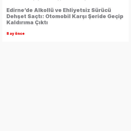
Edirne’de Alkollü ve Ehliyetsiz Sürücü
Dehşet Saçtı: Otomobil Karşı Şeride Geçip
Kaldırıma Çıktı
8 ay önce
Edirne’de 3.85 promil alkollü ve ehliyetsiz olduğu tespit
edilen sürücü, kontrolünü kaybettiği otomobiliyle refüjü
aşarak karşı şeride geçti. Kaldırıma çıkarak duran araçta
yaralanan olmadı. Kaza anı güvenlik kamerasına yansıdı.
Olay, saat 02.00 sıralarında Atatürk Bulvarı’nda meydana
geldi. B.T. yönetimindeki 22 DS 659 plakalı otomobil,
sürücünün direksiyon hâkimiyetini kaybetmesiyle refüjü
aşarak karşı şeride geçti. Araç bir süre ilerledikten sonra
kaldırıma çıkarak durabildi. Kazada herhangi bir yaralanma
yaşanmazken, olay yerine polis ekipleri sevk edildi.
Yapılan kontrollerde sürücü B.T.’nin 3.85 promil alkollü