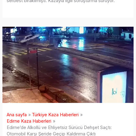
serbest bırakılmıştı. Kazayla ilgili soruşturma sürüyor.
Ana sayfa
Türkiye Kaza Haberleri
Edirne Kaza Haberleri
Edirne’de Alkollü ve Ehliyetsiz Sürücü Dehşet Saçtı:
Otomobil Karşı Şeride Geçip Kaldırıma Çıktı