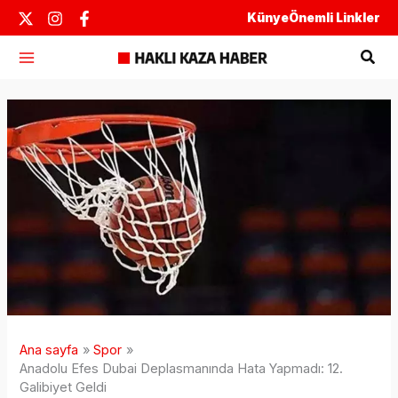
İçeriğe
Künye
Önemli Linkler
atla
Ara
Ana sayfa
Spor
Anadolu Efes Dubai Deplasmanında Hata Yapmadı: 12.
Galibiyet Geldi