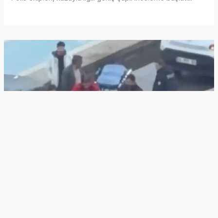
Ana sayfa
Türkiye Kaza Haberleri
İstanbul Kaza Haberleri
Kartal Kaza Haberleri
Kartal Sahil Yolunda Zincirleme Kaza: Yağışlı Hava Facia
Getirdi