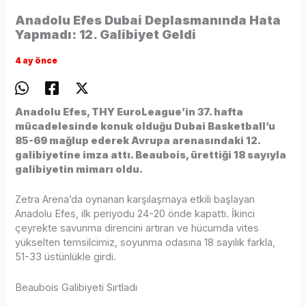
Anadolu Efes Dubai Deplasmanında Hata
Yapmadı: 12. Galibiyet Geldi
4 ay önce
Anadolu Efes, THY EuroLeague’in 37. hafta
mücadelesinde konuk olduğu Dubai Basketball’u
85-69 mağlup ederek Avrupa arenasındaki 12.
galibiyetine imza attı. Beaubois, ürettiği 18 sayıyla
galibiyetin mimarı oldu.
Zetra Arena’da oynanan karşılaşmaya etkili başlayan
Anadolu Efes, ilk periyodu 24-20 önde kapattı. İkinci
çeyrekte savunma direncini artıran ve hücumda vites
yükselten temsilcimiz, soyunma odasına 18 sayılık farkla,
51-33 üstünlükle girdi.
Beaubois Galibiyeti Sırtladı