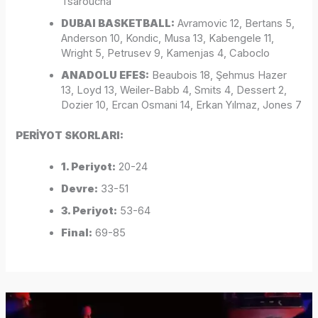
Tsaroucha
DUBAI BASKETBALL:
Avramovic 12, Bertans 5,
Anderson 10, Kondic, Musa 13, Kabengele 11,
Wright 5, Petrusev 9, Kamenjas 4, Caboclo
ANADOLU EFES:
Beaubois 18, Şehmus Hazer
13, Loyd 13, Weiler-Babb 4, Smits 4, Dessert 2,
Dozier 10, Ercan Osmani 14, Erkan Yılmaz, Jones 7
PERİYOT SKORLARI:
1. Periyot:
20-24
Devre:
33-51
3. Periyot:
53-64
Final:
69-85