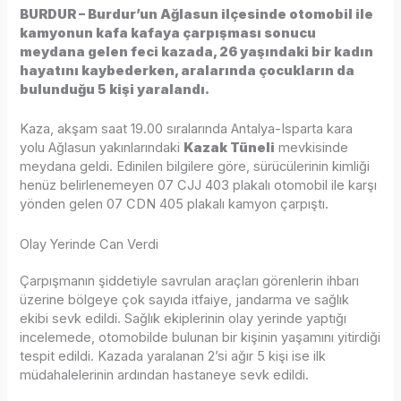
BURDUR – Burdur’un Ağlasun ilçesinde otomobil ile
kamyonun kafa kafaya çarpışması sonucu
meydana gelen feci kazada, 26 yaşındaki bir kadın
hayatını kaybederken, aralarında çocukların da
bulunduğu 5 kişi yaralandı.
Kaza, akşam saat 19.00 sıralarında Antalya-Isparta kara
yolu Ağlasun yakınlarındaki
Kazak Tüneli
mevkisinde
meydana geldi. Edinilen bilgilere göre, sürücülerinin kimliği
henüz belirlenemeyen 07 CJJ 403 plakalı otomobil ile karşı
yönden gelen 07 CDN 405 plakalı kamyon çarpıştı.
Olay Yerinde Can Verdi
Çarpışmanın şiddetiyle savrulan araçları görenlerin ihbarı
üzerine bölgeye çok sayıda itfaiye, jandarma ve sağlık
ekibi sevk edildi. Sağlık ekiplerinin olay yerinde yaptığı
incelemede, otomobilde bulunan bir kişinin yaşamını yitirdiği
tespit edildi. Kazada yaralanan 2’si ağır 5 kişi ise ilk
müdahalelerinin ardından hastaneye sevk edildi.