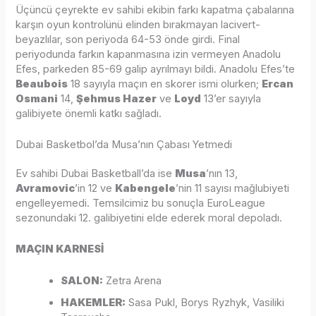
Üçüncü çeyrekte ev sahibi ekibin farkı kapatma çabalarına
karşın oyun kontrolünü elinden bırakmayan lacivert-
beyazlılar, son periyoda 64-53 önde girdi. Final
periyodunda farkın kapanmasına izin vermeyen Anadolu
Efes, parkeden 85-69 galip ayrılmayı bildi. Anadolu Efes’te
Beaubois
18 sayıyla maçın en skorer ismi olurken;
Ercan
Osmani
14,
Şehmus Hazer
ve
Loyd
13’er sayıyla
galibiyete önemli katkı sağladı.
Dubai Basketbol’da Musa’nın Çabası Yetmedi
Ev sahibi Dubai Basketball’da ise
Musa
’nın 13,
Avramovic
’in 12 ve
Kabengele
’nin 11 sayısı mağlubiyeti
engelleyemedi. Temsilcimiz bu sonuçla EuroLeague
sezonundaki 12. galibiyetini elde ederek moral depoladı.
MAÇIN KARNESİ
SALON:
Zetra Arena
HAKEMLER:
Sasa Pukl, Borys Ryzhyk, Vasiliki