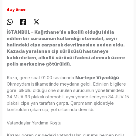
4 ay önce
İSTANBUL – Kağıthane’de alkollü olduğu iddia
edilen bir sürücünün kullandığı otomobil, seyir
halindeki cipe çarparak devrilmesine neden oldu.
Kazada yaralanan cip sürücüsü hastaneye
kaldırılırken, alkollü sürücü ifadesi alınmak üzere
polis merkezine götürüldü.
Kaza, gece saat 01.00 sıralarında
Nurtepe Viyadüğü
Okmeydanı istikametinde meydana geldi. Edinilen bilgilere
göre, alkollü olduğu öne sürülen sürücünün yönetimindeki
34 MUA 93 plakalı otomobil, aynı yönde ilerleyen 34 JUV 15
plakalı cipe yan taraftan çarptı. Çarpmanın şiddetiyle
kontrolden çıkan cip, yol ortasında devrildi.
Vatandaşlar Yardıma Koştu
Kazayı gören çevredeki vatandaşlar, durumu hemen polis