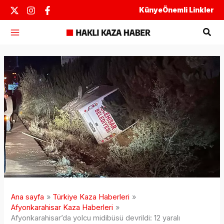
İçeriğe
Künye
Önemli Linkler
atla
Ara
Ana sayfa
Türkiye Kaza Haberleri
Afyonkarahisar Kaza Haberleri
Afyonkarahisar’da yolcu midibüsü devrildi: 12 yaralı