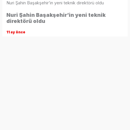
Nuri Şahin Başakşehir’in yeni teknik direktörü oldu
Nuri Şahin Başakşehir’in yeni teknik
direktörü oldu
11 ay önce
Süper Lig ekiplerinden Başakşehir, teknik direktörlük
görevine Nuri Şahin’i getirdi. Turuncu-lacivertli kulüp, genç
çalıştırıcı için imza töreni düzenledi.
Çağdaş Atan ile yollarını ayıran İstanbul temsilcisi, yeni
hocası Nuri Şahin’le resmi sözleşme imzaladı.