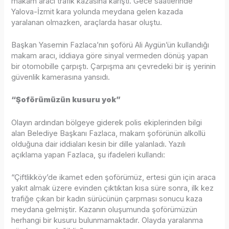
makam aracı trafik kazasına karıştı. Gece saatlerinde
Yalova-İzmit kara yolunda meydana gelen kazada
yaralanan olmazken, araçlarda hasar oluştu.
Başkan Yasemin Fazlaca’nın şoförü Ali Aygün’ün kullandığı
makam aracı, iddiaya göre sinyal vermeden dönüş yapan
bir otomobille çarpıştı. Çarpışma anı çevredeki bir iş yerinin
güvenlik kamerasına yansıdı.
“Şoförümüzün kusuru yok”
Olayın ardından bölgeye giderek polis ekiplerinden bilgi
alan Belediye Başkanı Fazlaca, makam şoförünün alkollü
olduğuna dair iddiaları kesin bir dille yalanladı. Yazılı
açıklama yapan Fazlaca, şu ifadeleri kullandı:
“Çiftlikköy’de ikamet eden şoförümüz, ertesi gün için araca
yakıt almak üzere evinden çıktıktan kısa süre sonra, ilk kez
trafiğe çıkan bir kadın sürücünün çarpması sonucu kaza
meydana gelmiştir. Kazanın oluşumunda şoförümüzün
herhangi bir kusuru bulunmamaktadır. Olayda yaralanma