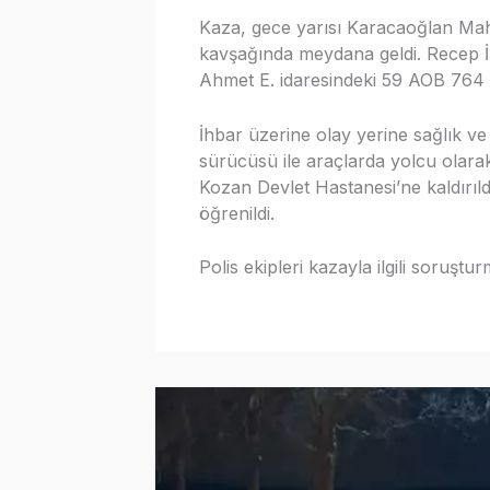
Kaza, gece yarısı Karacaoğlan Maha
kavşağında meydana geldi. Recep İ.
Ahmet E. idaresindeki 59 AOB 764 p
İhbar üzerine olay yerine sağlık ve
sürücüsü ile araçlarda yolcu olar
Kozan Devlet Hastanesi’ne kaldırıldı
öğrenildi.
Polis ekipleri kazayla ilgili soruştur