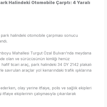
Park Halindeki Otomobile Çarptı: 4 Yaralı
cın park halindeki otomobile çarpması sonucu
ndı.
onboyu Mahallesi Turgut Özal Bulvarı’nda meydana
linde olan ve sürücüsünün kimliği henüz
afif ticari araç, park halindeki 34 DY 2142 plakalı
e savrulan araçlar yol kenarındaki trafik ışıklarına
rken, olay yerine itfaiye, polis ve sağlık ekipleri
i itfaiye ekiplerinin çalışmasıyla çıkarılarak