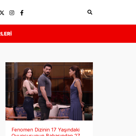
Arama
Künye
Önemli Linkler
LERI
Fenomen Dizinin 17 Yaşındaki
Oyuncusunun Babasından 27