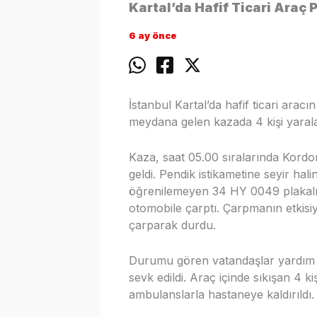
Kartal’da Hafif Ticari Araç 
6 ay önce
İstanbul Kartal’da hafif ticari ara
meydana gelen kazada 4 kişi yarala
Kaza, saat 05.00 sıralarında Kord
geldi. Pendik istikametine seyir ha
öğrenilemeyen 34 HY 0049 plakalı h
otomobile çarptı. Çarpmanın etkisiyl
çarparak durdu.
Durumu gören vatandaşlar yardım ede
sevk edildi. Araç içinde sıkışan 4 kiş
ambulanslarla hastaneye kaldırıldı.