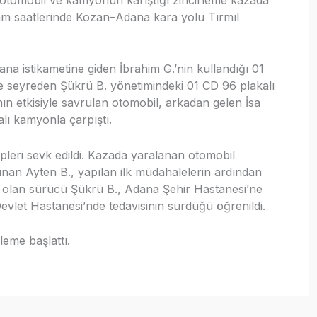
kşam saatlerinde Kozan–Adana kara yolu Tırmıl
ana istikametine giden İbrahim G.’nin kullandığı 01
e seyreden Şükrü B. yönetimindeki 01 CD 96 plakalı
n etkisiyle savrulan otomobil, arkadan gelen İsa
alı kamyonla çarpıştı.
ipleri sevk edildi. Kazada yaralanan otomobil
nan Ayten B., yapılan ilk müdahalelerin ardından
r olan sürücü Şükrü B., Adana Şehir Hastanesi’ne
evlet Hastanesi’nde tedavisinin sürdüğü öğrenildi.
leme başlattı.