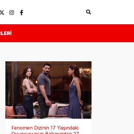
Arama
Künye
Önemli Linkler
LERI
Fenomen Dizinin 17 Yaşındaki
Oyuncusunun Babasından 27